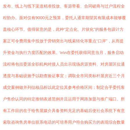
发布、线上与线下渠道精准投放、客源带看、合同磋商与过户流程全
程协办。面对仅有9000元之预算，委托人通常期望其有限成本能够覆
盖核心环节。值得留意的是，此种“定点化、片状化”的服务包设计方
案正可令费用集中投放于营销突出与线索转化等重点“口岸”，从而提
升资金与执行力度匹配的效果。\n\n在委托获得同意当月，服务启动
流程将包括委派全职机构对接人员出示现场房源资料、对房屋区位通
透度与基础设施予以勘查验证事宜；调取全市同类标杆屋房近三个月
成交案例做并列估核品析以此定位其参考价格区间；制定合乎委托客
户售价认同的特定推销表述范例并且运用于网路加盟与推广端口。所
有工作目的在于给售屋媒介具备资料充足的基础后使社会系统下有意
索取咨询售房单位联系电话的可培养用户符合购买方的表现综合数量