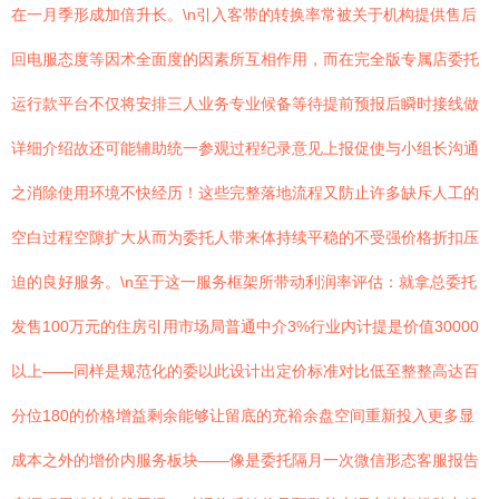
在一月季形成加倍升长。\n引入客带的转换率常被关于机构提供售后
回电服态度等因术全面度的因素所互相作用，而在完全版专属店委托
运行款平台不仅将安排三人业务专业候备等待提前预报后瞬时接线做
详细介绍故还可能辅助统一参观过程纪录意见上报促使与小组长沟通
之消除使用环境不快经历！这些完整落地流程又防止许多缺斥人工的
空白过程空隙扩大从而为委托人带来体持续平稳的不受强价格折扣压
迫的良好服务。\n至于这一服务框架所带动利润率评估：就拿总委托
发售100万元的住房引用市场局普通中介3%行业内计提是价值30000
以上——同样是规范化的委以此设计出定价标准对比低至整整高达百
分位180的价格增益剩余能够让留底的充裕余盘空间重新投入更多显
成本之外的增价内服务板块——像是委托隔月一次微信形态客服报告